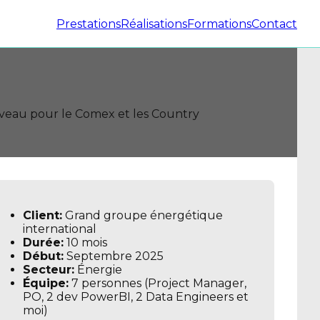
Prestations
Réalisations
Formations
Contact
iveau pour le Comex et les Country
Client:
Grand groupe énergétique
international
Durée:
10 mois
Début:
Septembre 2025
Secteur:
Énergie
Équipe:
7 personnes (Project Manager,
PO, 2 dev PowerBI, 2 Data Engineers et
moi)