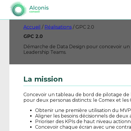
Accueil
/
Réalisations
/
GPC 2.0
GPC 2.0
Démarche de Data Design pour concevoir un ta
Leadership Teams.
La mission
Concevoir un tableau de bord de pilotage de 
pour deux personas distincts: le Comex et le
Obtenir une première utilisation du MVP 
Aligner les besoins décisionnels de deux 
Prioriser des KPIs de haut niveau actio
Concevoir chaque écran avec une contrain