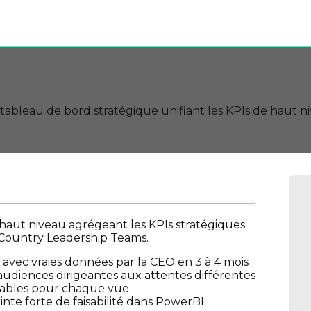
bleau de bord stratégique unifiant les KPIs de haut n
haut niveau agrégeant les KPIs stratégiques
s Country Leadership Teams.
avec vraies données par la CEO en 3 à 4 mois
audiences dirigeantes aux attentes différentes
nnables pour chaque vue
te forte de faisabilité dans PowerBI