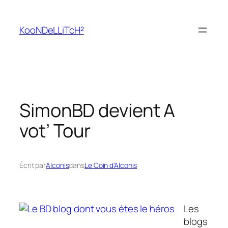
Aller
au
KooNDeLLiTcH²
contenu
SimonBD devient A
vot’ Tour
Écrit par
Alconis
dans
Le Coin d’Alconis
Les
blogs