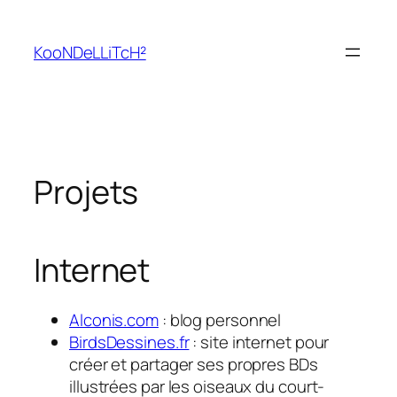
Aller
au
KooNDeLLiTcH²
contenu
Projets
Internet
Alconis.com
: blog personnel
BirdsDessines.fr
: site internet pour
créer et partager ses propres BDs
illustrées par les oiseaux du court-