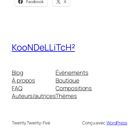
Facebook
X
KooNDeLLiTcH²
Blog
Évènements
À propos
Boutique
FAQ
Compositions
Auteurs/autrices
Thèmes
Twenty Twenty-Five
Conçu avec
WordPress