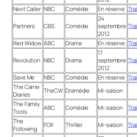
Next Caller
NBC
Comédie
En réserve
Trai
24
Partners
CBS
Comédie
septembre
Trai
2012
Red Widow
ABC
Drama
En réserve
Trai
17
Revolution
NBC
Drama
septembre
Trai
2012
Save Me
NBC
Comédie
En réserve
Trai
The Carrie
TheCW
Dramédie
Mi-saison
Diaries
The Family
ABC
Comédie
Mi-saison
Trai
Tools
The
FOX
Thriller
Mi-saison
Trai
Following