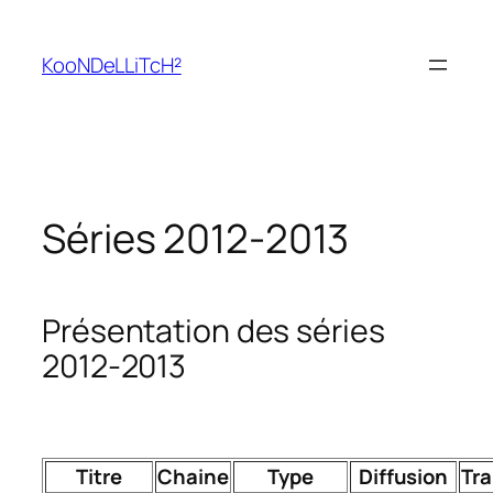
Aller
au
KooNDeLLiTcH²
contenu
Séries 2012-2013
Présentation des séries
2012-2013
Titre
Chaine
Type
Diffusion
Tra