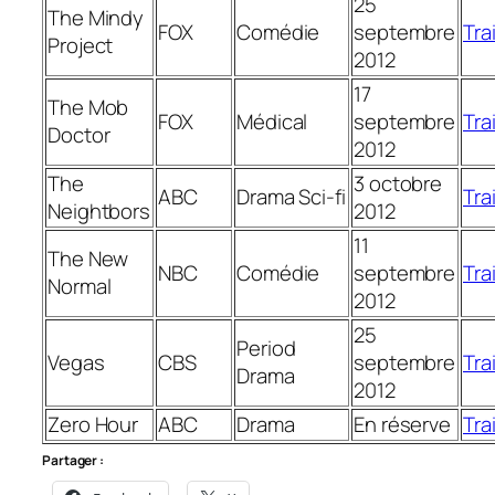
25
The Mindy
FOX
Comédie
septembre
Trai
Project
2012
17
The Mob
FOX
Médical
septembre
Trai
Doctor
2012
The
3 octobre
ABC
Drama Sci-fi
Trai
Neightbors
2012
11
The New
NBC
Comédie
septembre
Trai
Normal
2012
25
Period
Vegas
CBS
septembre
Trai
Drama
2012
Zero Hour
ABC
Drama
En réserve
Trai
Partager :