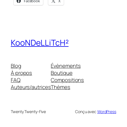
Facebook
X
KooNDeLLiTcH²
Blog
Évènements
À propos
Boutique
FAQ
Compositions
Auteurs/autrices
Thèmes
Twenty Twenty-Five
Conçu avec
WordPress