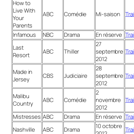
How to
Live With
ABC
Comédie
Mi-saison
Trai
Your
Parents
Infamous
NBC
Drama
En réserve
Trai
27
Last
ABC
Thiller
septembre
Trai
Resort
2012
28
Made in
CBS
Judiciaire
septembre
Trai
Jersey
2012
2
Malibu
ABC
Comédie
novembre
Trai
Country
2012
Mistresses
ABC
Drama
En réserve
Trai
10 octobre
Nashville
ABC
Drama
Trai
2012