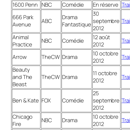
1600 Penn
NBC
Comédie
En réserve
Trai
30
666 Park
Drama
ABC
septembre
Trai
Avenue
Fantastique
2012
Animal
12 août
NBC
Comédie
Trai
Practice
2012
10 octobre
Arrow
TheCW
Drama
Trai
2012
Beauty
11 octobre
and The
TheCW
Drama
Trai
2012
Beast
25
Ben & Kate
FOX
Comédie
septembre
Trai
2012
Chicago
10 octobre
NBC
Drama
Trai
Fire
2012