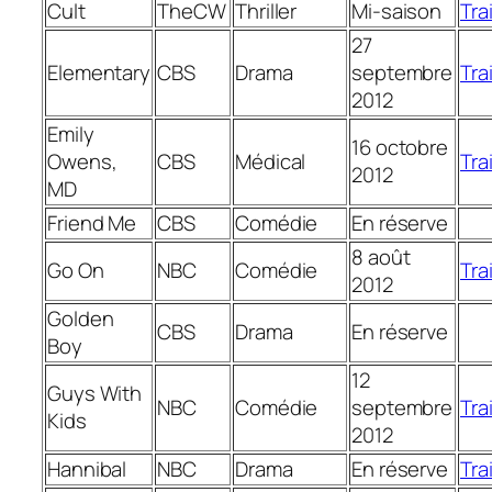
Cult
TheCW
Thriller
Mi-saison
Trai
27
Elementary
CBS
Drama
septembre
Trai
2012
Emily
16 octobre
Owens,
CBS
Médical
Trai
2012
MD
Friend Me
CBS
Comédie
En réserve
8 août
Go On
NBC
Comédie
Trai
2012
Golden
CBS
Drama
En réserve
Boy
12
Guys With
NBC
Comédie
septembre
Trai
Kids
2012
Hannibal
NBC
Drama
En réserve
Trai