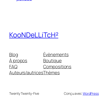
KooNDeLLiTcH²
Blog
Évènements
À propos
Boutique
FAQ
Compositions
Auteurs/autrices
Thèmes
Twenty Twenty-Five
Conçu avec
WordPress