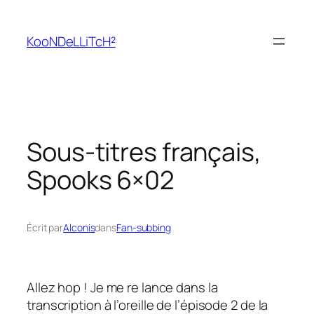
Aller
au
KooNDeLLiTcH²
contenu
Sous-titres français,
Spooks 6×02
Écrit par
Alconis
dans
Fan-subbing
Allez hop ! Je me re lance dans la
transcription à l’oreille de l’épisode 2 de la