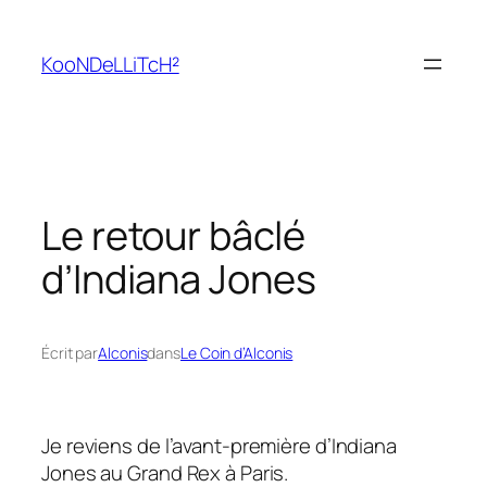
Aller
au
KooNDeLLiTcH²
contenu
Le retour bâclé
d’Indiana Jones
Écrit par
Alconis
dans
Le Coin d’Alconis
Je reviens de l’avant-première d’Indiana
Jones au Grand Rex à Paris.