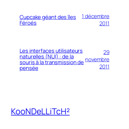
1 décembre
Cupcake géant des îles
Féroés
2011
Les interfaces utilisateurs
29
naturelles (NUI) : de la
novembre
souris à la transmission de
2011
pensée
KooNDeLLiTcH²