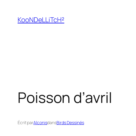
Aller
au
KooNDeLLiTcH²
contenu
Poisson d’avril
Écrit par
Alconis
dans
Birds Dessinés