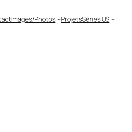
tact
Images/Photos
Projets
Séries US