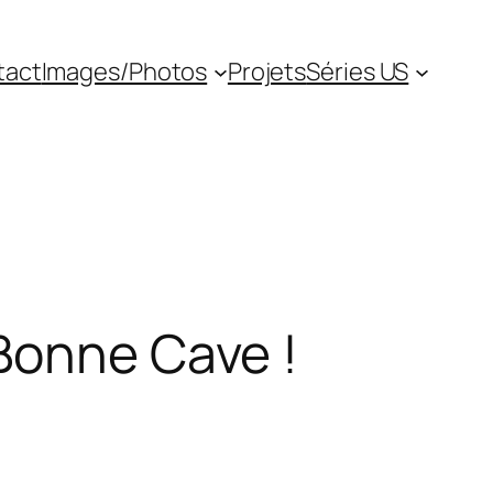
tact
Images/Photos
Projets
Séries US
Bonne Cave !