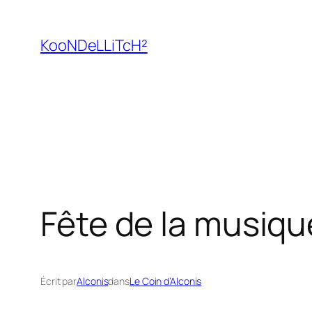
Aller
au
KooNDeLLiTcH²
contenu
Fête de la musiqu
Écrit par
Alconis
dans
Le Coin d’Alconis