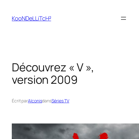
Aller
au
KooNDeLLiTcH²
contenu
Découvrez « V »,
version 2009
Écrit par
Alconis
dans
Séries TV