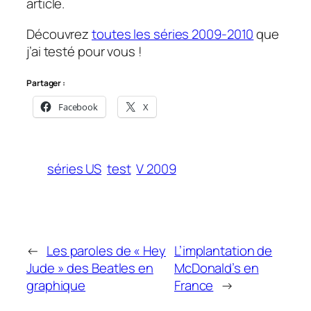
article.
Découvrez
toutes les séries 2009-2010
que
j’ai testé pour vous !
Partager :
Facebook
X
séries US
test
V 2009
←
Les paroles de « Hey
L’implantation de
Jude » des Beatles en
McDonald’s en
graphique
France
→