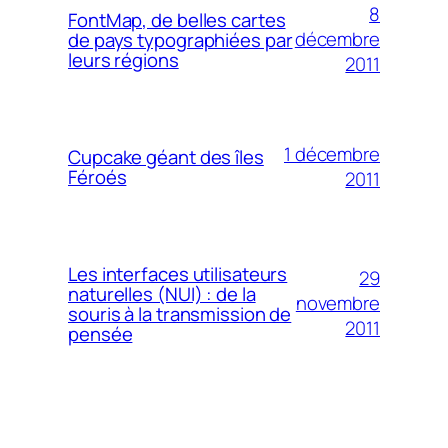
8
FontMap, de belles cartes
décembre
de pays typographiées par
leurs régions
2011
1 décembre
Cupcake géant des îles
Féroés
2011
Les interfaces utilisateurs
29
naturelles (NUI) : de la
novembre
souris à la transmission de
2011
pensée