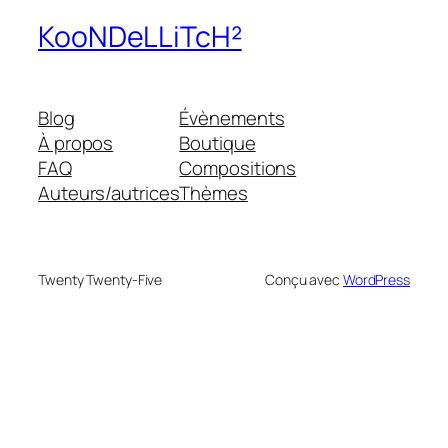
KooNDeLLiTcH²
Blog
Évènements
À propos
Boutique
FAQ
Compositions
Auteurs/autrices
Thèmes
Twenty Twenty-Five
Conçu avec
WordPress