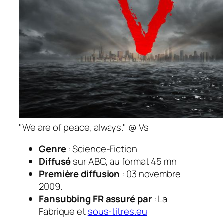
"We are of peace, always." @ Vs
Genre
: Science-Fiction
Diffusé
sur ABC, au format 45 mn
Première diffusion
: 03 novembre
2009.
Fansubbing FR assuré par
:
La
Fabrique et
sous-titres.eu