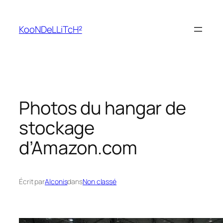
Aller
au
KooNDeLLiTcH²
contenu
Photos du hangar de
stockage
d’Amazon.com
Écrit par
Alconis
dans
Non classé