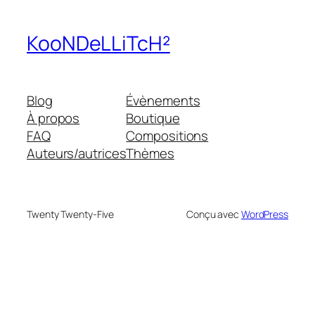
KooNDeLLiTcH²
Blog
Évènements
À propos
Boutique
FAQ
Compositions
Auteurs/autrices
Thèmes
Twenty Twenty-Five
Conçu avec
WordPress