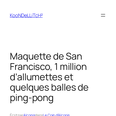
Aller
au
KooNDeLLiTcH²
contenu
Maquette de San
Francisco, 1 million
d’allumettes et
quelques balles de
ping-pong
Écrit par
Alconis
dans
Le Coin d’Alconis