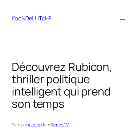
Aller
au
KooNDeLLiTcH²
contenu
Découvrez Rubicon,
thriller politique
intelligent qui prend
son temps
Écrit par
Alconis
dans
Séries TV