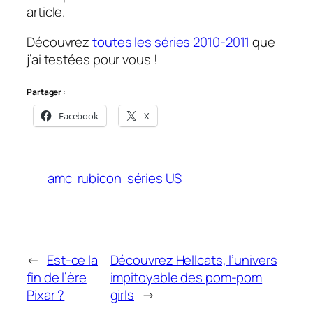
article.
Découvrez
toutes les séries 2010-2011
que
j’ai testées pour vous !
Partager :
Facebook
X
amc
rubicon
séries US
←
Est-ce la
Découvrez Hellcats, l’univers
fin de l’ère
impitoyable des pom-pom
Pixar ?
girls
→