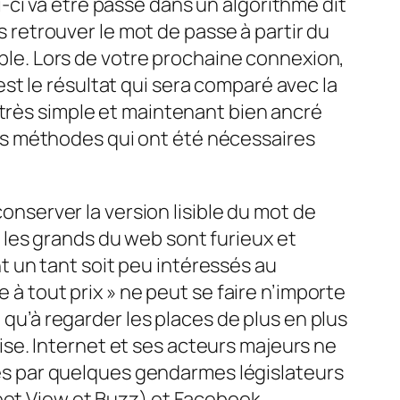
ci va être passé dans un algorithme dit
as retrouver le mot de passe à partir du
sible. Lors de votre prochaine connexion,
t le résultat qui sera comparé avec la
 très simple et maintenant bien ancré
es méthodes qui ont été nécessaires
conserver la version lisible du mot de
les grands du web sont furieux et
ent un tant soit peu intéressés au
 à tout prix » ne peut se faire n’importe
 qu’à regarder les places de plus en plus
se. Internet et ses acteurs majeurs ne
tées par quelques gendarmes législateurs
reet View et Buzz) et Facebook