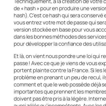
Techniquement, à la création de votre c
de «
hash
» pour en produire une version 
hash
). C’est ce
hash
qui sera conservé e
vous entrez votre mot de passe qui sera
version stockée en base pour vous accor
dans les bonnes méthodes des services
pour développer la confiance des utilisa
Et là, on vient nous pondre une loi qui r
passe ! Avec ce que je viens de vous e
portent plainte contre la France. Si les 
problème en prenant un peu de recul, ils 
comment et que le web possède déjà ses c
importantes que prennent les membres d
doivent pas être pris à la légère. Inter
aussi zélés qu’incompétents. Avec les d