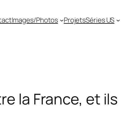
tact
Images/Photos
Projets
Séries US
e la France, et ils