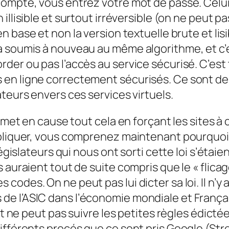
ompte, vous entrez votre mot de passe. Celui-
illisible et surtout irréversible (on ne peut p
n base et non la version textuelle brute et li
 soumis à nouveau au même algorithme, et c’es
der ou pas l’accès au service sécurisé. C’est
 en ligne correctement sécurisés. Ce sont d
teurs envers ces services virtuels.
emet en cause tout cela en forçant les sites à 
xpliquer, vous comprenez maintenant pourquoi 
législateurs qui nous ont sorti cette loi s’étai
auraient tout de suite compris que le « flicage
odes. On ne peut pas lui dicter sa loi. Il n’y a
e l’ASIC dans l’économie mondiale et Françai
net ne peut pas suivre les petites règles édic
ifférents procés que ce sont pris Google (St