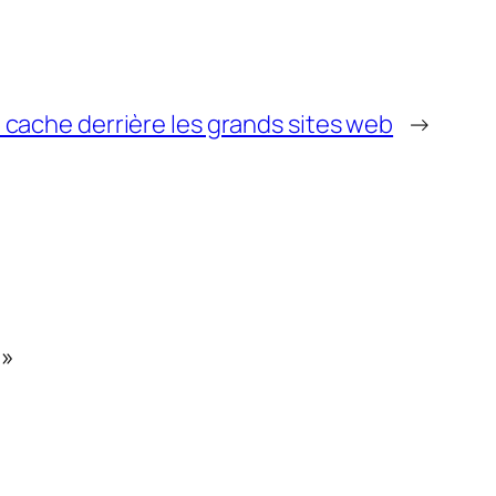
 cache derrière les grands sites web
→
 »