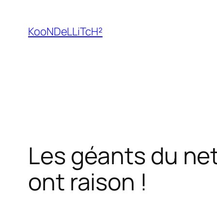
Aller
au
KooNDeLLiTcH²
contenu
Les géants du net 
ont raison !