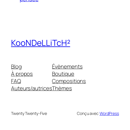
KooNDeLLiTcH²
Blog
Évènements
À propos
Boutique
FAQ
Compositions
Auteurs/autrices
Thèmes
Twenty Twenty-Five
Conçu avec
WordPress