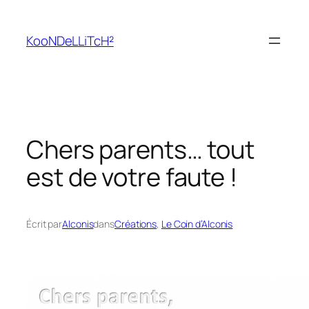
Aller
au
KooNDeLLiTcH²
contenu
Chers parents… tout
est de votre faute !
Écrit par
Alconis
dans
Créations
, 
Le Coin d’Alconis