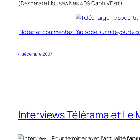
(Desperate.Housewives.409.Caph.VF.srt)
Notez et commentez l’épisode sur rateyourtv.
4 décembre 2007
Interviews Télérama et Le 
Pour terminer avec l’actualité
fans