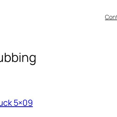
Con
ubbing
Tuck 5×09