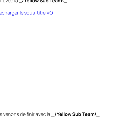
r avec la
_/Yellow Sub Team\_
.
s venons de finir avec la
_/Yellow Sub Team\_
.