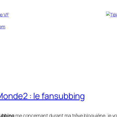
com
Monde2 : le fansubbing
ubbing
me concernant durant ma trêve
bloguiène
, je 