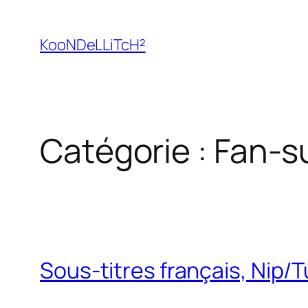
Aller
au
KooNDeLLiTcH²
contenu
Catégorie :
Fan-s
Sous-titres français, Nip/