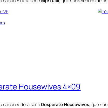
a saison 5 de la série
Nip/Tuck
, que nous venons de fini
com
perate Housewives 4×09
a saison 4 de la série
Desperate Housewives
, que nou