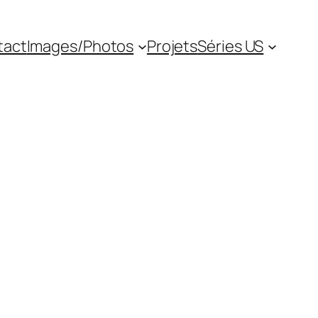
tact
Images/Photos
Projets
Séries US