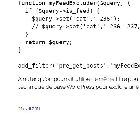
function myFeedExcluder($query) {

  if ($query->is_feed) {

    $query->set('cat','-236');

    // $query->set('cat','-236,-237,
  }

  return $query;

}

add_filter('pre_get_posts','myFeedE
A noter qu’on pourrait utiliser le même filtre po
technique de base WordPress pour exclure une 
21 avril 2011