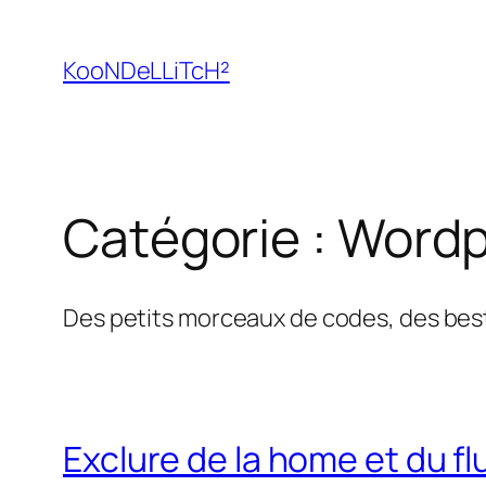
Aller
au
KooNDeLLiTcH²
contenu
Catégorie :
Wordp
Des petits morceaux de codes, des best
Exclure de la home et du f