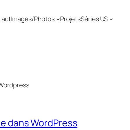
tact
Images/Photos
Projets
Séries US
 Wordpress
orie dans WordPress