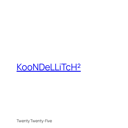
KooNDeLLiTcH²
Twenty Twenty-Five