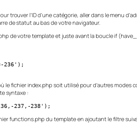
ur trouver l’ID d’une catégorie, aller dans le menu d’adm
arre de statut au bas de votre navigateur.
.php
de votre template et juste avant la boucle
if (have
-236');

où le fichier index.php soit utilisé pour d’autres modes
tte syntaxe :
236,-237,-238');
chier
functions.php
du template en ajoutant le filtre suiva