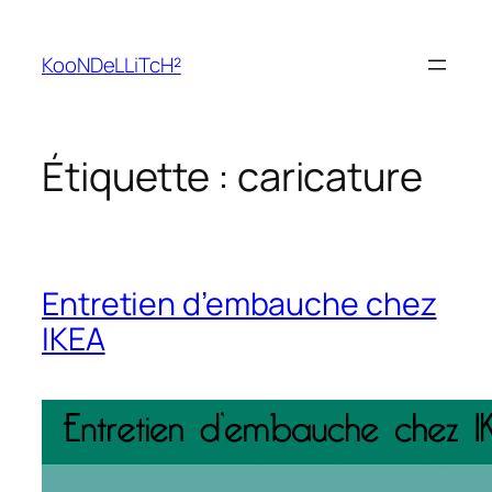
Aller
au
KooNDeLLiTcH²
contenu
Étiquette :
caricature
Entretien d’embauche chez
IKEA