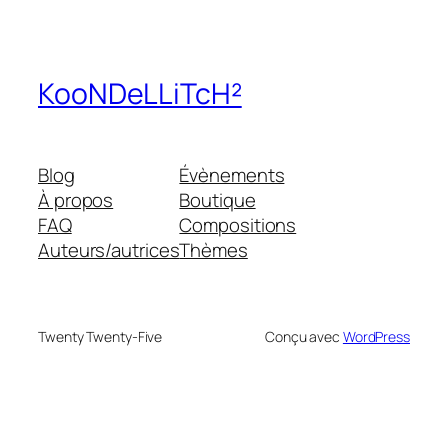
KooNDeLLiTcH²
Blog
Évènements
À propos
Boutique
FAQ
Compositions
Auteurs/autrices
Thèmes
Twenty Twenty-Five
Conçu avec
WordPress