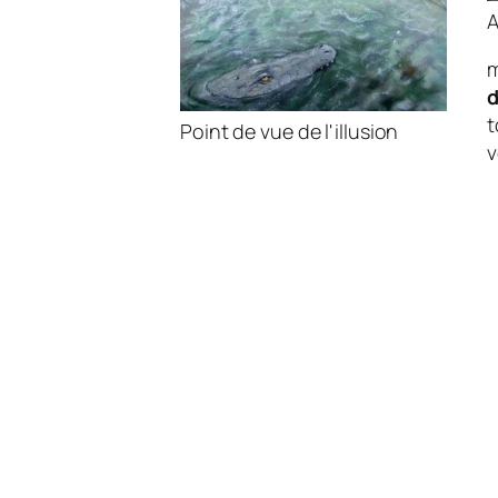
A
m
d
t
Point de vue de l'illusion
v