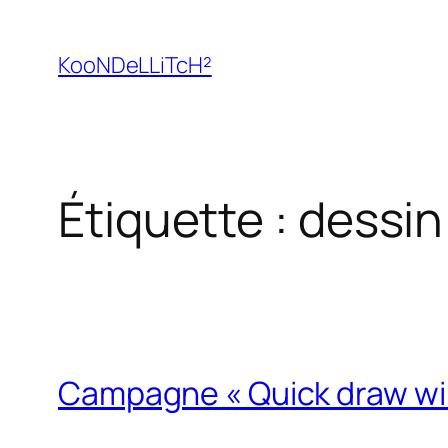
Aller
au
KooNDeLLiTcH²
contenu
Étiquette :
dessin
Campagne « Quick draw win