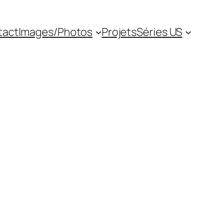
tact
Images/Photos
Projets
Séries US