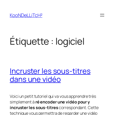
Aller
au
KooNDeLLiTcH²
contenu
Étiquette :
logiciel
Incruster les sous-titres
dans une vidéo
Voici un petit tutoriel qui va vous apprendre très
simplement à
ré encoder une vidéo pour y
incruster les sous-titres
correspondant. Cette
technique vous permettra de regarder une vidéo