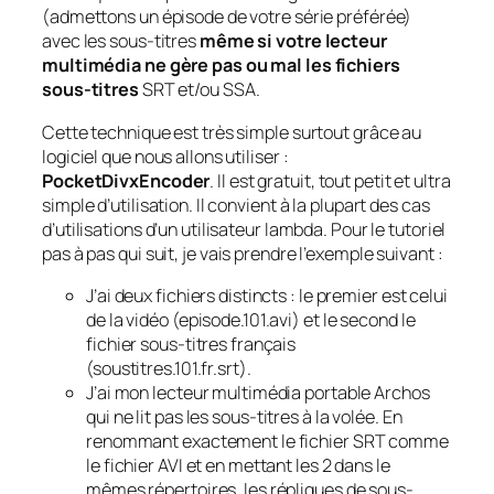
(admettons un épisode de votre série préférée)
avec les sous-titres
même si votre lecteur
multimédia ne gère pas ou mal les fichiers
sous-titres
SRT et/ou SSA.
Cette technique est très simple surtout grâce au
logiciel que nous allons utiliser :
PocketDivxEncoder
. Il est gratuit, tout petit et ultra
simple d’utilisation. Il convient à la plupart des cas
d’utilisations d’un utilisateur lambda. Pour le tutoriel
pas à pas qui suit, je vais prendre l’exemple suivant :
J’ai deux fichiers distincts : le premier est celui
de la vidéo (episode.101.avi) et le second le
fichier sous-titres français
(soustitres.101.fr.srt).
J’ai mon lecteur multimédia portable Archos
qui ne lit pas les sous-titres à la volée. En
renommant exactement le fichier SRT comme
le fichier AVI et en mettant les 2 dans le
mêmes répertoires, les répliques de sous-