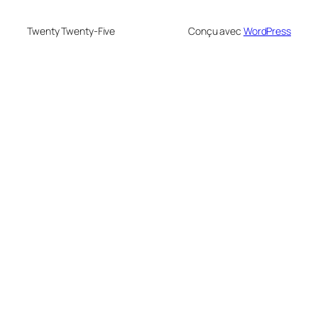
Twenty Twenty-Five
Conçu avec
WordPress