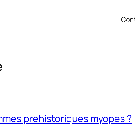
Con
e
mmes préhistoriques myopes ?