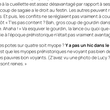
 à la cueillette est assez désavantagé par rapport à se
 à coup de sagaie a le droit au festin. Les autres peuven
 Et puis, les conflits ne se réglaient pas vraiment à c
utôt « T’es pas content ? Bah, gros coup de gourdin dans
Ahaha ! » Va esquiver le gourdin, la lance ou quoi que 
pie à l’époque préhistorique n’était pas vraiment avantag
mes potes sur quatre soit myope ?
Y a pas un hic dans l
’est que les myopes préhistoriques ne voyant pas bien de 
s pauvres bon voyants. (Z’avez vu une photo de Lucy ?)
sont reines. »