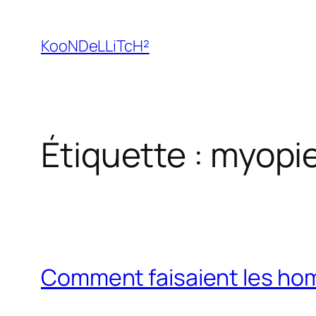
Aller
au
KooNDeLLiTcH²
contenu
Étiquette :
myopi
Comment faisaient les ho