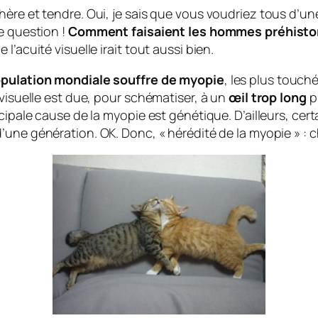
ère et tendre. Oui, je sais que vous voudriez tous d’une
e question !
Comment faisaient les hommes préhisto
’acuité visuelle irait tout aussi bien.
opulation mondiale souffre de myopie
, les plus touch
 visuelle est due, pour schématiser, à un
œil trop long
p
ncipale cause de la myopie est génétique. D’ailleurs, ce
’une génération. OK. Donc, « hérédité de la myopie » :
c