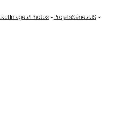
tact
Images/Photos
Projets
Séries US