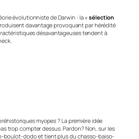
orie évolutionniste de Darwin : la «
sélection
 reproduisent davantage provoquant par hérédité
caractéristiques désavantageuses tendent à
heck
.
réhistoriques myopes ? La première idée
pas trop compter dessus. Pardon? Non, sur les
o-boulot-dodo
et tient plus du
chasso-baiso-