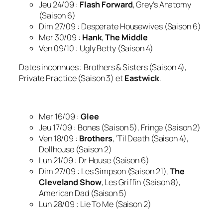
Jeu 24/09 :
Flash Forward
, Grey’s Anatomy
(Saison 6)
Dim 27/09 : Desperate Housewives (Saison 6)
Mer 30/09 :
Hank
,
The Middle
Ven 09/10 : Ugly Betty (Saison 4)
Dates inconnues :
Brothers & Sisters (Saison 4),
Private Practice (Saison 3) et
Eastwick
.
Mer 16/09 :
Glee
Jeu 17/09 : Bones (Saison 5), Fringe (Saison 2)
Ven 18/09 :
Brothers
, ‘Til Death (Saison 4),
Dollhouse (Saison 2)
Lun 21/09 : Dr House (Saison 6)
Dim 27/09 : Les Simpson (Saison 21),
The
Cleveland Show
, Les Griffin (Saison 8),
American Dad (Saison 5)
Lun 28/09 : Lie To Me (Saison 2)