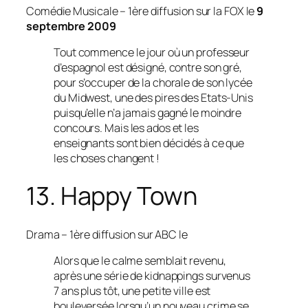
Comédie Musicale
– 1ère diffusion sur la FOX le
9
septembre 2009
Tout commence le jour où un professeur
d’espagnol est désigné, contre son gré,
pour s’occuper de la chorale de son lycée
du Midwest, une des pires des Etats-Unis
puisqu’elle n’a jamais gagné le moindre
concours. Mais les ados et les
enseignants sont bien décidés à ce que
les choses changent !
13. Happy Town
Drama
– 1ère diffusion sur ABC le
Alors que le calme semblait revenu,
après une série de kidnappings survenus
7 ans plus tôt, une petite ville est
bouleversée lorsqu’un nouveau crime se