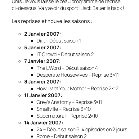
Unis. Je vous laisse le beau programme de reprise
ci-dessous. Va y avoir du sport !
Jack Bauer is back !
Les reprises et nouvelles saisons :
2 Janvier 2007:
Dirt –
Début saison 1
5 Janvier 2007:
IT Crowd –
Début saison 2
7 Janvier 2007:
The L Word –
Début saison 4
Desperate Housewives –
Reprise 3×11
8 Janvier 2007:
How I Met Your Mother –
Reprise 2×12
11 Janvier 2007:
Grey’s Anatomy –
Reprise 3×11
Smallville –
Reprise 6×10
Supernatural –
Reprise 2×10
14 Janvier 2007:
24 –
Début saison 6, 4 épisodes en 2 jours
Rome –
Début saison 2