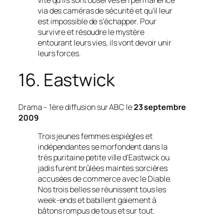
vite qu’ils sont observés en permanence
via des caméras de sécurité et qu’il leur
est impossible de s’échapper. Pour
survivre et résoudre le mystère
entourant leurs vies, ils vont devoir unir
leurs forces.
16. Eastwick
Drama
– 1ère diffusion sur ABC le
23 septembre
2009
Trois jeunes femmes espiègles et
indépendantes se morfondent dans la
très puritaine petite ville d’Eastwick ou
jadis furent brûlées maintes sorcières
accusées de commerce avec le Diable.
Nos trois belles se réunissent tous les
week-ends et babillent gaiement à
bâtons rompus de tous et sur tout.