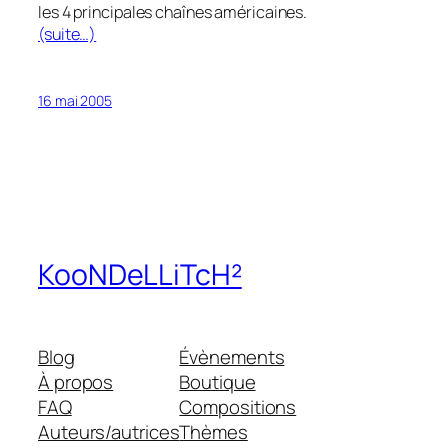
les 4 principales chaînes américaines.
(suite…)
16 mai 2005
KooNDeLLiTcH²
Blog
Évènements
À propos
Boutique
FAQ
Compositions
Auteurs/autrices
Thèmes