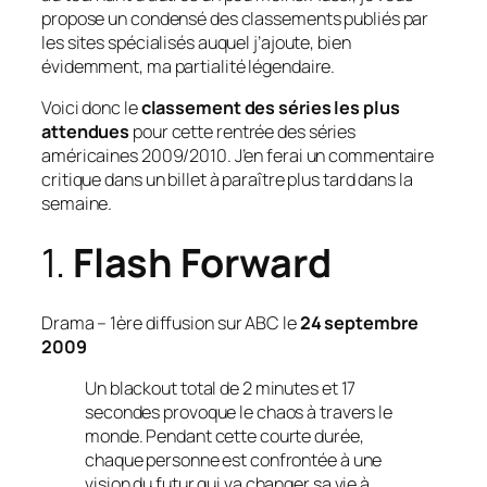
propose un condensé des classements publiés par
les sites spécialisés auquel j’ajoute, bien
évidemment, ma partialité légendaire.
Voici donc le
classement des séries les plus
attendues
pour cette rentrée des séries
américaines 2009/2010. J’en ferai un commentaire
critique dans un billet à paraître plus tard dans la
semaine.
1.
Flash Forward
Drama
– 1ère diffusion sur ABC le
24 septembre
2009
Un blackout total de 2 minutes et 17
secondes provoque le chaos à travers le
monde. Pendant cette courte durée,
chaque personne est confrontée à une
vision du futur qui va changer sa vie à