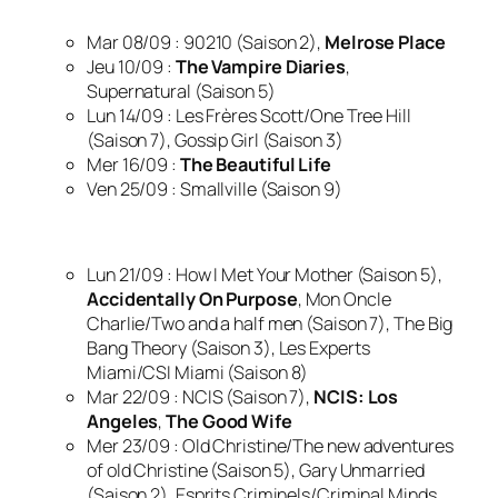
Mar 08/09 : 90210 (Saison 2),
Melrose Place
Jeu 10/09 :
The Vampire Diaries
,
Supernatural (Saison 5)
Lun 14/09 : Les Frères Scott/One Tree Hill
(Saison 7), Gossip Girl (Saison 3)
Mer 16/09 :
The Beautiful Life
Ven 25/09 : Smallville (Saison 9)
Lun 21/09 : How I Met Your Mother (Saison 5),
Accidentally On Purpose
, Mon Oncle
Charlie/Two and a half men (Saison 7), The Big
Bang Theory (Saison 3), Les Experts
Miami/CSI Miami (Saison 8)
Mar 22/09 : NCIS (Saison 7),
NCIS: Los
Angeles
,
The Good Wife
Mer 23/09 : Old Christine/The new adventures
of old Christine (Saison 5), Gary Unmarried
(Saison 2), Esprits Criminels/Criminal Minds