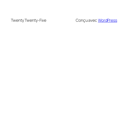
Twenty Twenty-Five
Conçu avec
WordPress