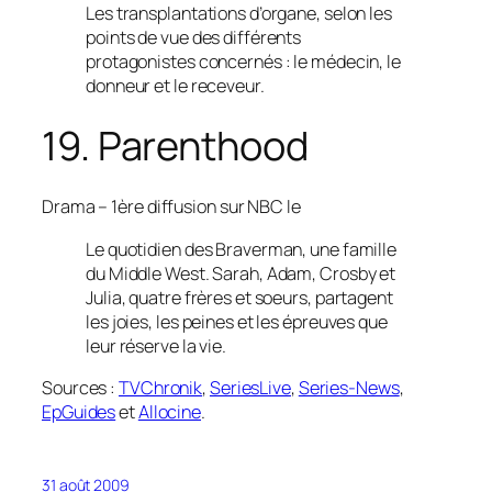
Les transplantations d’organe, selon les
points de vue des différents
protagonistes concernés : le médecin, le
donneur et le receveur.
19. Parenthood
Drama
– 1ère diffusion sur NBC le
Le quotidien des Braverman, une famille
du Middle West. Sarah, Adam, Crosby et
Julia, quatre frères et soeurs, partagent
les joies, les peines et les épreuves que
leur réserve la vie.
Sources :
TVChronik
,
SeriesLive
,
Series-News
,
EpGuides
et
Allocine
.
31 août 2009