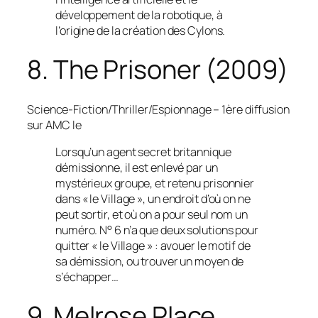
développement de la robotique, à
l’origine de la création des Cylons.
8. The Prisoner (2009)
Science-Fiction/Thriller/Espionnage
– 1ère diffusion
sur AMC le
Lorsqu’un agent secret britannique
démissionne, il est enlevé par un
mystérieux groupe, et retenu prisonnier
dans « le Village », un endroit d’où on ne
peut sortir, et où on a pour seul nom un
numéro. N° 6 n’a que deux solutions pour
quitter « le Village » : avouer le motif de
sa démission, ou trouver un moyen de
s’échapper…
9. Melrose Place