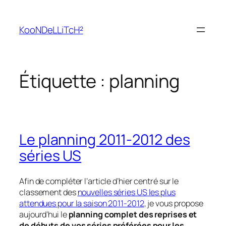
Aller
au
KooNDeLLiTcH²
contenu
Étiquette :
planning
Le planning 2011-2012 des
séries US
Afin de compléter l’article d’hier centré sur le
classement des
nouvelles séries US les plus
attendues pour la saison 2011-2012
, je vous propose
aujourd’hui le
planning complet des reprises et
de débuts de vos séries préférées pour les