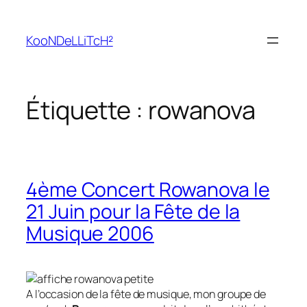
Aller
au
KooNDeLLiTcH²
contenu
Étiquette :
rowanova
4ème Concert Rowanova le
21 Juin pour la Fête de la
Musique 2006
A l’occasion de la fête de musique, mon groupe de