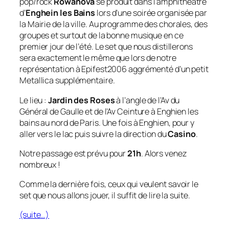
pop/rock
Rowanova
se produit dans l’amphithéatre
d’
Enghein les Bains
lors d’une soirée organisée par
la Mairie de la ville. Au programme des chorales, des
groupes et surtout de la bonne musique en ce
premier jour de l’été. Le set que nous distillerons
sera exactement le même que lors de notre
représentation à Epifest2006 aggrémenté d’un petit
Metallica supplémentaire.
Le lieu :
Jardin des Roses
à l’angle de l’Av du
Général de Gaulle et de l’Av Ceinture à Enghien les
bains au nord de Paris. Une fois à Enghien, pour y
aller vers le lac puis suivre la direction du
Casino
.
Notre passage est prévu pour
21h
. Alors venez
nombreux !
Comme la dernière fois, ceux qui veulent savoir le
set que nous allons jouer, il suffit de lire la suite.
(suite…)