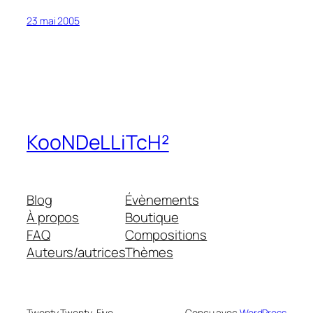
23 mai 2005
KooNDeLLiTcH²
Blog
Évènements
À propos
Boutique
FAQ
Compositions
Auteurs/autrices
Thèmes
Twenty Twenty-Five
Conçu avec
WordPress