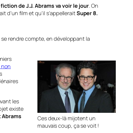
iction de J.J. Abrams va voir le jour
. On
t d’un film et qu’il s’appellerait
Super 8.
e se rendre compte, en développant la
niers
t non
s
lénaires
avant les
ojet existe
t Abrams
Ces deux-là mijotent un
mauvais coup, ça se voit !