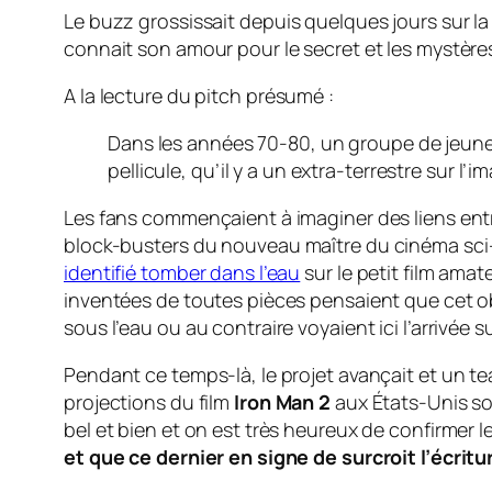
Le
buzz
grossissait depuis quelques jours sur la
connait son amour pour le secret et les mystères e
A la lecture du
pitch
présumé :
Dans les années 70-80, un groupe de jeunes
pellicule, qu’il y a un extra-terrestre sur l’i
Les fans commençaient à imaginer des liens entre
block-busters
du nouveau maître du cinéma sci-f
identifié tomber dans l’eau
sur le petit film amat
inventées de toutes pièces pensaient que cet obj
sous l’eau ou au contraire voyaient ici l’arrivée 
Pendant ce temps-là, le projet avançait et un
te
projections du film
Iron Man 2
aux États-Unis sor
bel et bien et on est très heureux de confirmer le 
et que ce dernier en signe de surcroit l’écritur