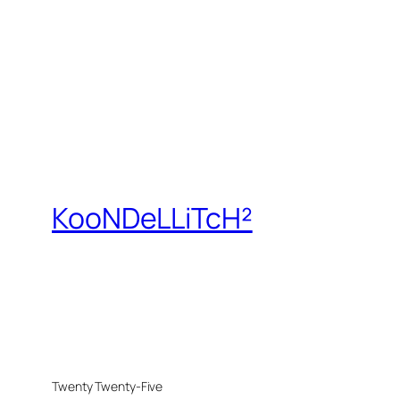
KooNDeLLiTcH²
Twenty Twenty-Five