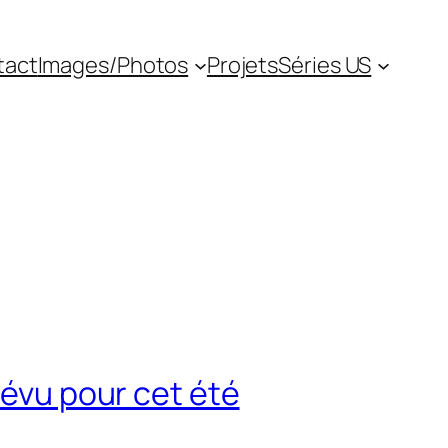
tact
Images/Photos
Projets
Séries US
révu pour cet été