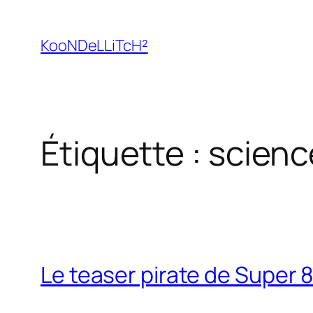
Aller
au
KooNDeLLiTcH²
contenu
Étiquette :
scienc
Le teaser pirate de Super 8