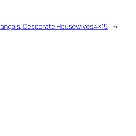
français, Desperate Housewives 4×15
→