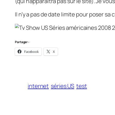
(qui n’apparaitra pas sur le site). Je vo
Il n’y a pas de date limite pour poser sa 
Partager :
Facebook
X
internet
séries US
test