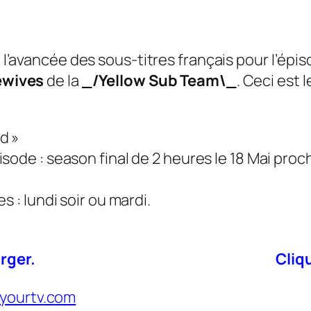
 l’avancée des sous-titres français pour l’épis
wives
de la
_/Yellow Sub Team\_
. Ceci est 
d »
sode : season final de 2 heures le 18 Mai proc
 : lundi soir ou mardi.
rger.
Cliq
eyourtv.com