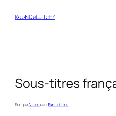
Aller
au
KooNDeLLiTcH²
contenu
Sous-titres franç
Écrit par
Alconis
dans
Fan-subbing