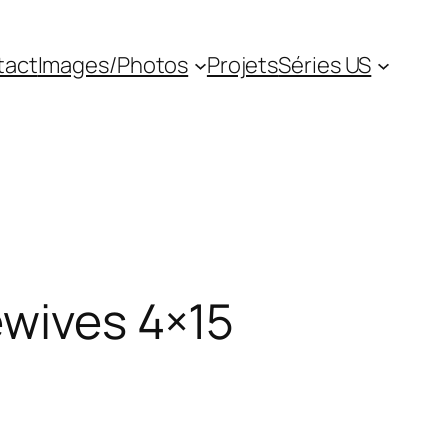
tact
Images/Photos
Projets
Séries US
ewives 4×15