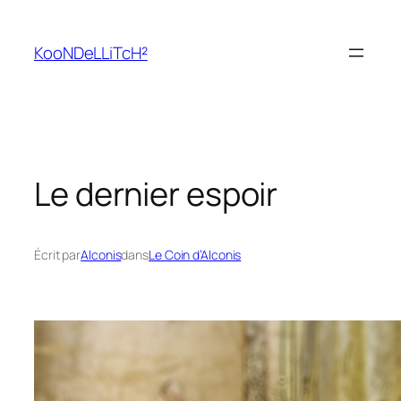
Aller
au
KooNDeLLiTcH²
contenu
Le dernier espoir
Écrit par
Alconis
dans
Le Coin d’Alconis