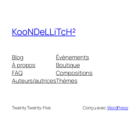
KooNDeLLiTcH²
Blog
Évènements
À propos
Boutique
FAQ
Compositions
Auteurs/autrices
Thèmes
Twenty Twenty-Five
Conçu avec
WordPress