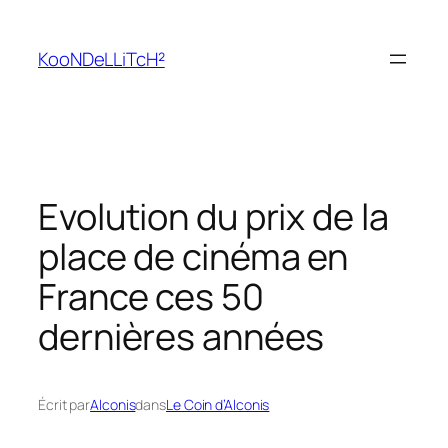
Aller
au
KooNDeLLiTcH²
contenu
Evolution du prix de la
place de cinéma en
France ces 50
dernières années
Écrit par
Alconis
dans
Le Coin d’Alconis