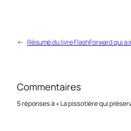
←
Résumé du livre FlashForward qui a in
Commentaires
5 réponses à « La pissotière qui prése