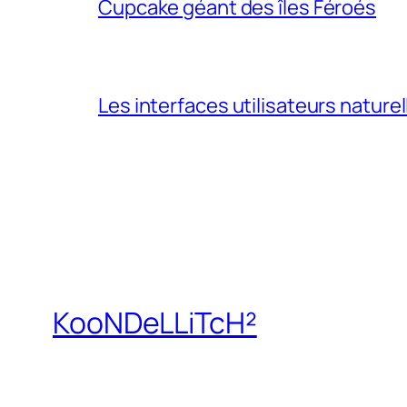
Cupcake géant des îles Féroés
Les interfaces utilisateurs naturel
KooNDeLLiTcH²