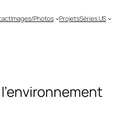
tact
Images/Photos
Projets
Séries US
t l’environnement