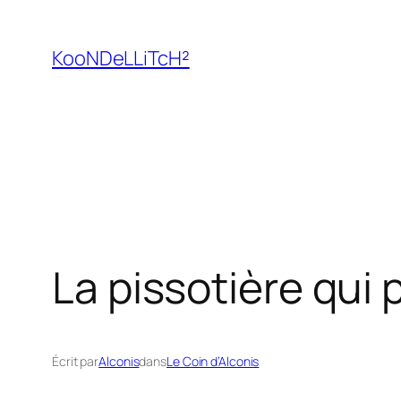
Aller
au
KooNDeLLiTcH²
contenu
La pissotière qui
Écrit par
Alconis
dans
Le Coin d’Alconis