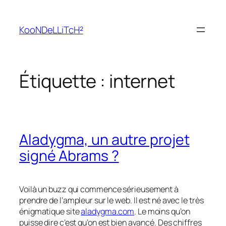
Aller
au
KooNDeLLiTcH²
contenu
Étiquette :
internet
Aladygma, un autre projet
signé Abrams ?
Voilà un
buzz
qui commence sérieusement à
prendre de l’ampleur sur le web. Il est né avec le très
énigmatique site
aladygma.com
. Le moins qu’on
puisse dire c’est qu’on est bien avancé. Des chiffres