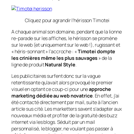
Cliquez pour agrandir l’hérisson Timotei
A chaque animal son domaine, pendant que la lionne
re-parade sur les affiches, le hérisson se promène
sur le web (et uniquement sur le web !), rugissant et
« héris-sonnant » l’accroche : «
Timotei dompte
les crinières même les plus sauvages
» de la
ligne de produit
Natural Style
.
Les publicitaires surfent donc sur la vague
retentissante qu’avait alors provoqué le premier
visuel en optant ce coup-ci pour une
approche
marketing
dédiée au web novatrice
. En effet, j’ai
été contacté directement par mail, suite à l’ancien
article sus cité. Les
marketters
savent s’adapter aux
nouveaux média et profiter de la gratuité des
buzz
internet via les blogs. Séduit par un mail
personnalisé, le blogger, ne voulant pas passer à