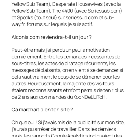
Yellow Sub Team), Desperate Housewives (avec la
Yellow Sub Team), The 4400 (avec Seriessub.com)
et Spooks (tout seul) sur seriessub.com et sub-
way.fr, forums sur lequels je suis actif.
Alconis.com reviendra-t-il un jour ?
Peut-être mais j’ai perdu un peu la motivation
dernièrement. Entre les demandes incessantes de
sous-titres, les actes de piratage récurrents, les
messages déplaisants, on en vient à se demander si
cela vaut vraiment le coup de se démener pour les
autres. Heureusement, la majorité des visiteurs
étaient reconnaissants et m’ont permis de tenir plus
de 2 ans aux commandes du KooNDeLLiTcH.
Ca marchait bien ton site ?
Oh que oui ! Si j’avais mis de la publicité sur mon site,
j’aurais pu arrêter de travailler. Dans les derniers
mois, les rapports Google Analytics indiquaient des