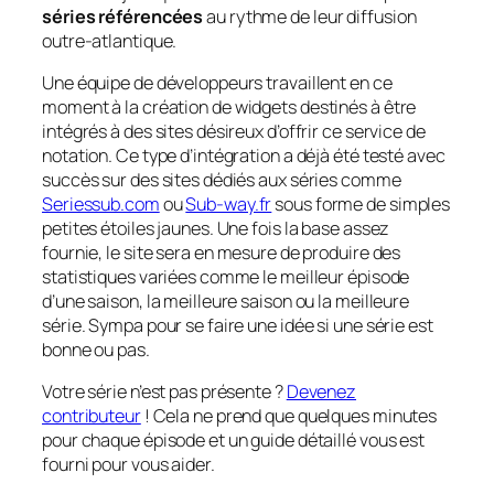
séries référencées
au rythme de leur diffusion
outre-atlantique.
Une équipe de développeurs travaillent en ce
moment à la création de
widgets
destinés à être
intégrés à des sites désireux d’offrir ce service de
notation. Ce type d’intégration a déjà été testé avec
succès sur des sites dédiés aux séries comme
Seriessub.com
ou
Sub-way.fr
sous forme de simples
petites étoiles jaunes. Une fois la base assez
fournie, le site sera en mesure de produire des
statistiques variées comme le meilleur épisode
d’une saison, la meilleure saison ou la meilleure
série. Sympa pour se faire une idée si une série est
bonne ou pas.
Votre série n’est pas présente ?
Devenez
contributeur
! Cela ne prend que quelques minutes
pour chaque épisode et un guide détaillé vous est
fourni pour vous aider.