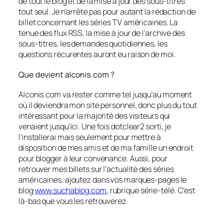
de tout le blog et de la mise à jour des sous-titres
tout seul. Je n’arrête pas pour autant la rédaction de
billet concernant les séries TV américaines. La
tenue des flux RSS, la mise à jour de l’archive des
sous-titres, les demandes quotidiennes, les
questions récurentes auront eu raison de moi.
Que devient alconis.com ?
Alconis.com va rester comme tel jusqu’au moment
où il deviendra mon site personnel, donc plus du tout
intéressant pour la majorité des visiteurs qui
venaient jusqu’ici. Une fois dotclear2 sorti, je
l’installerai mais seulement pour mettre à
disposition de mes amis et de ma famille un endroit
pour blogger à leur convenance. Aussi, pour
retrouver mes billets sur l’actualité des séries
américaines, ajoutez dans vos marques-pages le
blog
www.suchablog.com
, rubrique série-télé. C’est
là-bas que vous les retrouverez.