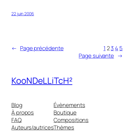
22 juin 2006
←
Page précédente
1
2
3
4
5
Page suivante
→
KooNDeLLiTcH²
Blog
Évènements
À propos
Boutique
FAQ
Compositions
Auteurs/autrices
Thèmes