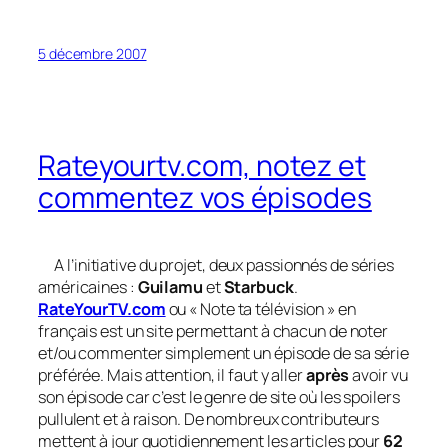
5 décembre 2007
Rateyourtv.com, notez et
commentez vos épisodes
A l’initiative du projet, deux passionnés de séries
américaines :
Guilamu
et
Starbuck
.
RateYourTV.com
ou « Note ta télévision » en
français est un site permettant à chacun de noter
et/ou commenter simplement un épisode de sa série
préférée. Mais attention, il faut y aller
après
avoir vu
son épisode car c’est le genre de site où les
spoilers
pullulent et à raison. De nombreux contributeurs
mettent à jour quotidiennement les articles pour
62