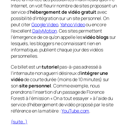
Internet, on voit fleurir nombre de sites proposant un
service d’
hébergement de vidéo gratuit
avec
possibilité d’intégration sur un site personnel. On
peut citer
Google Video
,
Yahoo Video
ou encore
l’excellent
DailyMotion
. Ces sites permettent
l’émergence de ce qu’on appelle les
vidéo blogs
sur
lesquels, les bloggers ne connaissant rien en
informatique, publient chaque jour des vidéos
personnelles.
Ce billet est un
tutoriel
pas-à-pas adressé à
l’internaute non aguerri désireux d’
intégrer une
vidéo
de courte durée (moins de 10 minutes) sur
son
site personnel
. Comme exemple, nous
prendrons l’insertion d’un passage de Florence
Foresti à l’émission « On a tout essayer » à l’aide du
service d’hébergement de vidéo proposé par le site
référence en la matière :
YouTube.com
.
(suite…)