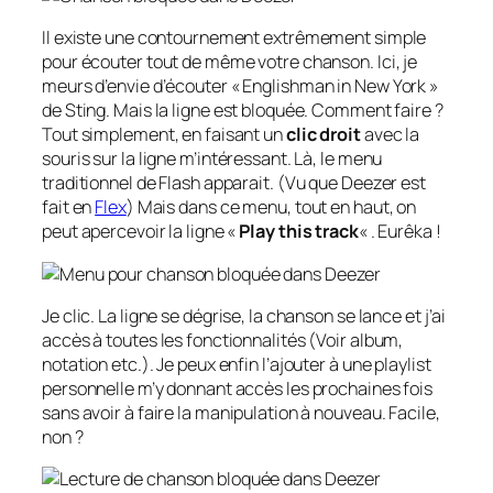
Il existe une contournement extrêmement simple
pour écouter tout de même votre chanson. Ici, je
meurs d’envie d’écouter «
Englishman in New York
»
de Sting. Mais la ligne est bloquée. Comment faire ?
Tout simplement, en faisant un
clic droit
avec la
souris sur la ligne m’intéressant. Là, le menu
traditionnel de Flash apparait. (Vu que Deezer est
fait en
Flex
) Mais dans ce menu, tout en haut, on
peut apercevoir la ligne «
Play this track
« . Eurêka !
Je clic. La ligne se dégrise, la chanson se lance et j’ai
accès à toutes les fonctionnalités (Voir album,
notation etc.). Je peux enfin l’ajouter à une
playlist
personnelle m’y donnant accès les prochaines fois
sans avoir à faire la manipulation à nouveau. Facile,
non ?