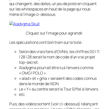
qui changent, des dates, un jeu de piste en cliquant
sur les
whitespaces
en haut de la page qui nous
mène à l’image ci-dessous.
Cliquez sur l’image pour agrandir.
Les spéculations vont bon train sur la toile :
Selon des vrais fans d’OVNIs, les chiffres 00 | 11
| 28 | 28 serait le nom de code d’un vrai projet
top-secret.
Aladygma pourrait être lu à l’envers comme
« OMG | POLO ».
« alad » et « gma » seraient des codes connus
dans le monde de l’ADN.
Le « Y » au centre serait la Tour Eiffel à l’envers.
etc.
Puis, des vidéos sortent (voir ci-dessous) relançant