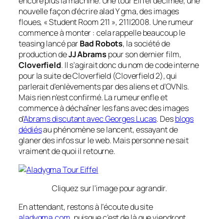
encore plus la machine. Une tour Eiffel décimée, une
nouvelle façon d’écrire alad Y gma, des images
floues, « Student Room 211 », 211|2008. Une rumeur
commence à monter : cela rappelle beaucoup le
teasing
lancé par
Bad Robots
, la société de
production de
JJ Abrams
pour son dernier film,
Cloverfield
. Il s’agirait donc du nom de code interne
pour la suite de Cloverfield (Cloverfield 2), qui
parlerait d’enlèvements par des aliens et d’OVNIs.
Mais rien n’est confirmé. La rumeur enfle et
commence à déchaîner les fans avec des images
d’
Abrams discutant avec Georges Lucas
. Des
blogs
dédiés
au phénomène se lancent, essayant de
glaner des infos sur le web. Mais personne ne sait
vraiment de quoi il retourne.
Cliquez sur l’image pour agrandir.
En attendant, restons à l’écoute du site
aladygma.com
, puisque c’est de là que viendront