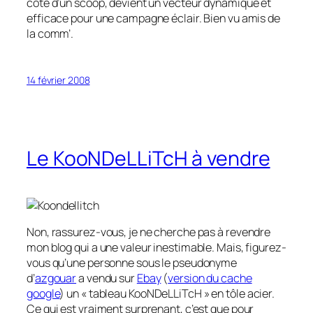
côté d’un scoop, devient un vecteur dynamique et
efficace pour une campagne éclair. Bien vu amis de
la comm’.
14 février 2008
Le KooNDeLLiTcH à vendre
Non, rassurez-vous, je ne cherche pas à revendre
mon blog qui a une valeur inestimable. Mais, figurez-
vous qu’une personne sous le pseudonyme
d’
azgouar
a vendu sur
Ebay
(
version du cache
google
) un « tableau KooNDeLLiTcH » en tôle acier.
Ce qui est vraiment surprenant, c’est que pour