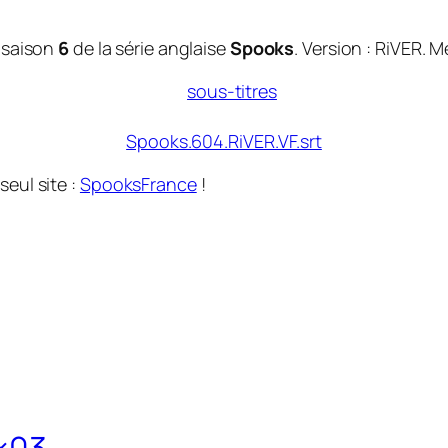
 saison
6
de la série anglaise
Spooks
. Version :
RiVER
. M
Spooks.604.RiVER.VF.srt
seul site :
SpooksFrance
!