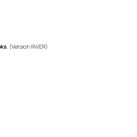
oks
. (Version RiVER)