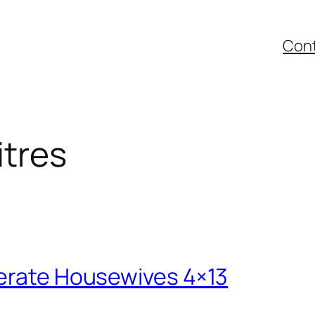
Con
itres
perate Housewives 4×13