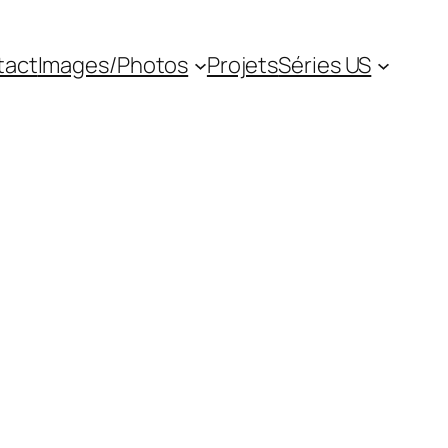
tact
Images/Photos
Projets
Séries US