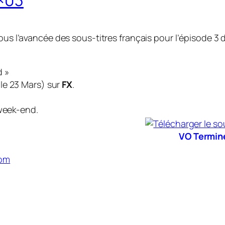
2×03
us l’avancée des sous-titres français pour l’épisode 3 
d »
le 23 Mars
) sur
FX
.
 week-end.
VO Termin
com