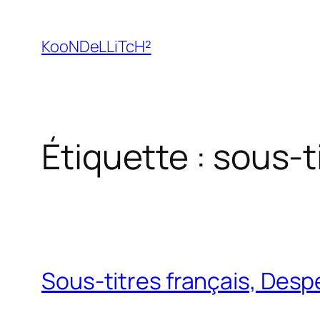
Aller
au
KooNDeLLiTcH²
contenu
Étiquette :
sous-t
Sous-titres français, Des