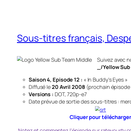
Sous-titres français, Des
Suivez avec no
_/Yellow Sub
Saison 4, Episode 12 :
« In Buddy’s Eyes »
Diffusé le
20 Avril 2008
(
prochain épisode l
Versions :
DOT, 720p-e7
Date prévue de sortie des sous-titres : merc
Cliquer pour télécharge
Notez et commentez l’épisode sur rateyourtv.