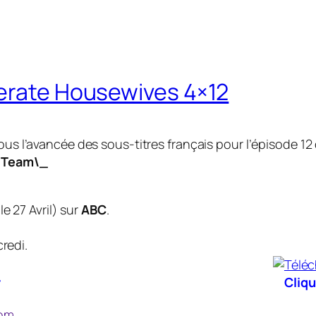
perate Housewives 4×12
us l’avancée des sous-titres français pour l’épisode 12
 Team\_
e 27 Avril
) sur
ABC
.
redi.
r
Cliqu
com