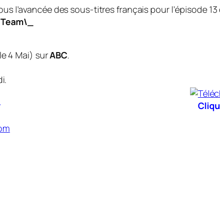
us l’avancée des sous-titres français pour l’épisode 13
 Team\_
le 4 Mai
) sur
ABC
.
i.
r
Cliqu
com