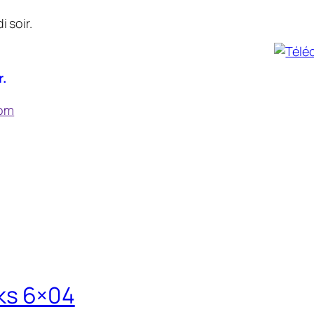
 soir.
r.
com
oks 6×04