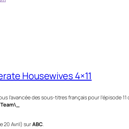
perate Housewives 4×11
us l’avancée des sous-titres français pour l’épisode 11 
 Team\_
 20 Avril
) sur
ABC
.