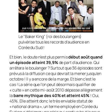
Le "Baker King" (roi des boulangers)
pulvérise tous les records d'audience en
Corée du Sud !
Et bien, le doute n’est plus permis
début août quand
un épisode atteint 39,9%
de part d’audience. Qui
arrêtera le boulanger ? Surtout que 36 épisodes sont
prévus à la diffusion ce qui devrait la mener jusqu’en
octobre ! Il y a encore de la marge. Et bien c’est le
cas ! La série que l’on peut désormais qualifier de
« culte » en cette mi-août 2010 dépasse allègrement
la
barre mythique des 40% et atteint 45%
! Oui,
45%. Elle atteint donc le très enviable statut de
« national drama », un terme employé en Corée du