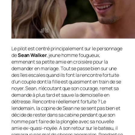
Le
pilot
est centré principalement sur le personnage
de
Sean Walker
, jeune homme fougueux,
emmenant sa petite amie en croisière pour la
demander en mariage. Tout se passe bien sur une
des îles escales quand ils font la rencontre fortuite
d’un couple dont la fille est quasiment en train de se
noyer. Sean, n’écoutant que son courage, remet sa
demande à plus tard et sauve la demoiselle en
détresse. Rencontre réellement fortuite ? Le
lendemain, la copine de Sean ne se sent pas bien et
décide de rester dans sa cabine pendant que son
homme part faire de la plongée avec sa nouvelle
amie ex-quasi-noyée. A son retour sur le bateau, il
remarque pas mal de choses anormales. Pendant ce