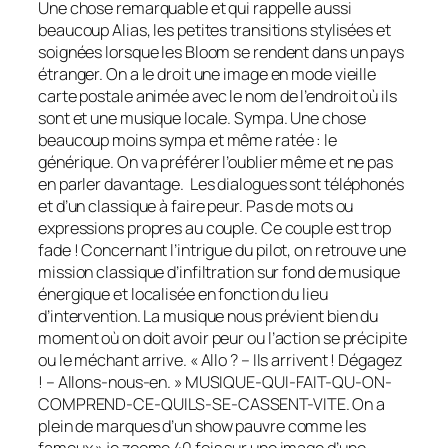
Une chose remarquable et qui rappelle aussi
beaucoup Alias, les petites transitions stylisées et
soignées lorsque les Bloom se rendent dans un pays
étranger. On a le droit une image en mode vieille
carte postale animée avec le nom de l’endroit où ils
sont et une musique locale. Sympa. Une chose
beaucoup moins sympa et même ratée : le
générique. On va préférer l’oublier même et ne pas
en parler davantage. Les dialogues sont téléphonés
et d’un classique à faire peur. Pas de mots ou
expressions propres au couple. Ce couple est trop
fade ! Concernant l’intrigue du
pilot
, on retrouve une
mission classique d’infiltration sur fond de musique
énergique et localisée en fonction du lieu
d’intervention. La musique nous prévient bien du
moment où on doit avoir peur ou l’action se précipite
ou le méchant arrive. « Allo ? – Ils arrivent ! Dégagez
! – Allons-nous-en. » MUSIQUE-QUI-FAIT-QU-ON-
COMPREND-CE-QUILS-SE-CASSENT-VITE. On a
plein de marques d’un
show
pauvre comme les