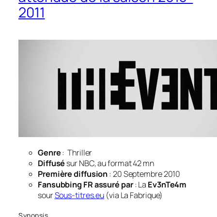
2011
Genre
: Thriller
Diffusé
sur NBC, au format 42 mn
Première diffusion
: 20 Septembre 2010
Fansubbing FR assuré par
: La
Ev3nTe4m
sour
Sous-titres.eu
(via La Fabrique)
Synopsis