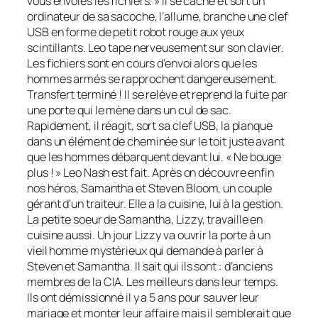
vous envoies les fichiers. » Il se cache et sort un
ordinateur de sa sacoche, l’allume, branche une clef
USB en forme de petit robot rouge aux yeux
scintillants. Leo tape nerveusement sur son clavier.
Les fichiers sont en cours d’envoi alors que les
hommes armés se rapprochent dangereusement.
Transfert terminé ! Il se relève et reprend la fuite par
une porte qui le mène dans un cul de sac.
Rapidement, il réagit, sort sa clef USB, la planque
dans un élément de cheminée sur le toit juste avant
que les hommes débarquent devant lui. « Ne bouge
plus ! » Leo Nash est fait. Après on découvre enfin
nos héros, Samantha et Steven Bloom, un couple
gérant d’un traiteur. Elle a la cuisine, lui à la gestion.
La petite soeur de Samantha, Lizzy, travaille en
cuisine aussi. Un jour Lizzy va ouvrir la porte à un
vieil homme mystérieux qui demande à parler à
Steven et Samantha. Il sait qui ils sont : d’anciens
membres de la CIA. Les meilleurs dans leur temps.
Ils ont démissionné il y a 5 ans pour sauver leur
mariage et monter leur affaire mais il semblerait que