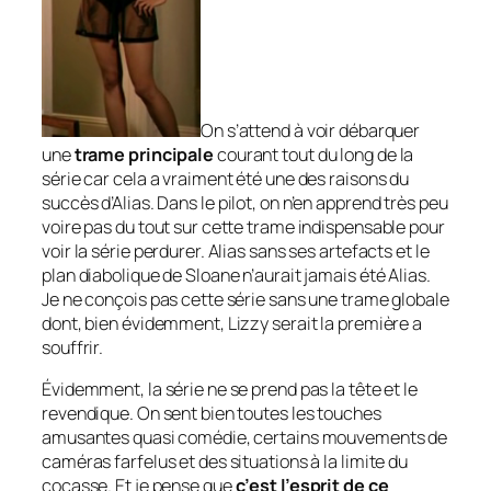
On s’attend à voir débarquer
une
trame principale
courant tout du long de la
série car cela a vraiment été une des raisons du
succès d’Alias. Dans le
pilot
, on n’en apprend très peu
voire pas du tout sur cette trame indispensable pour
voir la série perdurer. Alias sans ses artefacts et le
plan diabolique de Sloane n’aurait jamais été Alias.
Je ne conçois pas cette série sans une trame globale
dont, bien évidemment, Lizzy serait la première a
souffrir.
Évidemment, la série ne se prend pas la tête et le
revendique. On sent bien toutes les touches
amusantes quasi comédie, certains mouvements de
caméras farfelus et des situations à la limite du
cocasse. Et je pense que
c’est l’esprit de ce