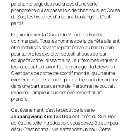
palpitante saga des audiences d’une série
phénomène qui se passe loin de chez nous, en Corée
du Sud, les histoires d’un jeune boulanger… C’est
parti !
En juin dernier, la Coupe du Monde de Football
commençait. Tous les hommes de la planète allaient
être mobilisés devant le petit écran du bar du coin
pour suivre les exploits footballistiques de leur
équipe favorite, laissant ainsi leur femmes vaquer à
leur occupation favorite…
le ménage
… la télévision.
C’est dans ce contexte sportif mondial qu’un autre
événement, alors anodin, pointait le bout de son nez
dans une partie de ce monde. Personne ne pouvait
imaginer l’ampleur que cet événement allait
prendre.
Cet événement, c’est le début de la série
Jeppangwang Kim Tak Goo
en Corée du Sud.
Bon,
après une telle introduction, vous devez être un peu
déçu. C’est normal. Mais attendez un peu. Cette