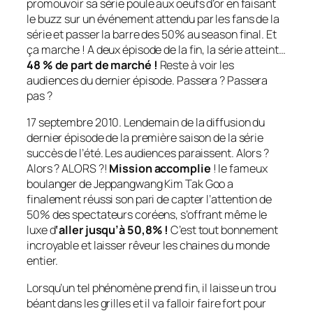
promouvoir sa série poule aux oeufs d’or en faisant
le
buzz
sur un événement attendu par les fans de la
série et passer la barre des 50% au season final. Et
ça marche ! A deux épisode de la fin, la série atteint…
48 % de part de marché !
Reste à voir les
audiences du dernier épisode. Passera ? Passera
pas ?
17 septembre 2010. Lendemain de la diffusion du
dernier épisode de la première saison de la série
succès de l’été. Les audiences paraissent. Alors ?
Alors ? ALORS ?!
Mission accomplie
! le fameux
boulanger de Jeppangwang Kim Tak Goo a
finalement réussi son pari de capter l’attention de
50% des spectateurs coréens, s’offrant même le
luxe d
‘aller jusqu’à 50,8% !
C’est tout bonnement
incroyable et laisser rêveur les chaines du monde
entier.
Lorsqu’un tel phénomène prend fin, il laisse un trou
béant dans les grilles et il va falloir faire fort pour