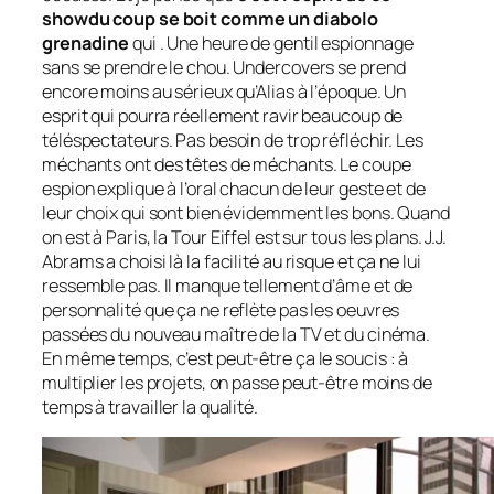
show
du coup se boit comme un diabolo
grenadine
qui . Une heure de gentil espionnage
sans se prendre le chou. Undercovers se prend
encore moins au sérieux qu’Alias à l’époque. Un
esprit qui pourra réellement ravir beaucoup de
téléspectateurs. Pas besoin de trop réfléchir. Les
méchants ont des têtes de méchants. Le coupe
espion explique à l’oral chacun de leur geste et de
leur choix qui sont bien évidemment les bons. Quand
on est à Paris, la Tour Eiffel est sur tous les plans. J.J.
Abrams a choisi là la facilité au risque et ça ne lui
ressemble pas. Il manque tellement d’âme et de
personnalité que ça ne reflète pas les oeuvres
passées du nouveau maître de la TV et du cinéma.
En même temps, c’est peut-être ça le soucis : à
multiplier les projets, on passe peut-être moins de
temps à travailler la qualité.