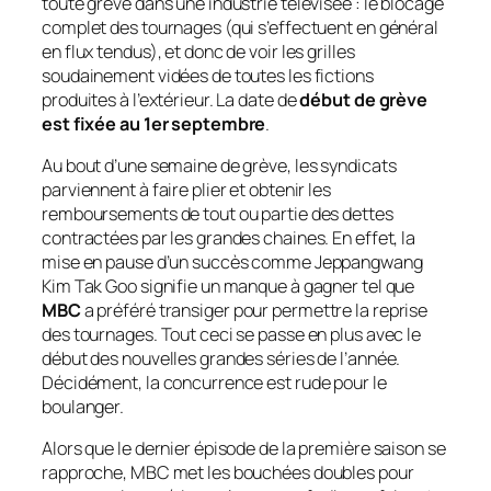
toute grève dans une industrie télévisée : le blocage
complet des tournages (qui s’effectuent en général
en flux tendus), et donc de voir les grilles
soudainement vidées de toutes les fictions
produites à l’extérieur. La date de
début de grève
est fixée au 1er septembre
.
Au bout d’une semaine de grève, les syndicats
parviennent à faire plier et obtenir les
remboursements de tout ou partie des dettes
contractées par les grandes chaines. En effet, la
mise en pause d’un succès comme Jeppangwang
Kim Tak Goo signifie un manque à gagner tel que
MBC
a préféré transiger pour permettre la reprise
des tournages. Tout ceci se passe en plus avec le
début des nouvelles grandes séries de l’année.
Décidément, la concurrence est rude pour le
boulanger.
Alors que le dernier épisode de la première saison se
rapproche, MBC met les bouchées doubles pour