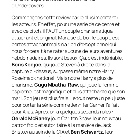
d’Undercovers.
Commençons cette
review
par le plus important :
les acteurs. En effet, pour une série de ce genre et
avec ce
pitch
, il FAUT un couple charismatique,
attachant et original. Manque de bol, le couple est
certes attachant mais n’a rien d’exceptionnel qui
nous forcerait à ne rater aucune de leurs aventures
hebdomadaires. Ils sont beaux. Ça, c’est indéniable.
Boris Kodjoe
, qui joue Steven à droite dans la
capture ci-dessus, surpasse même notre Harry
Roselmack national. Mais notre Harry a plus de
charisme.
Gugu Mbatha-Raw
, qui joue la femme
espionne, est magnifique et plus attachante que son
mari. Son jeu est plus frais. Le tout reste un peu juste
pour porter la série comme Jennifer Garner l’a fait
pour Alias. Après, on a quelques seconds rôles :
Gerald McRaney
joue Carlton Shaw, leur nouveau
patron froid et autoritaire à la manière de Jack
Bristow au sein de la CIA et
Ben Schwartz
, leur