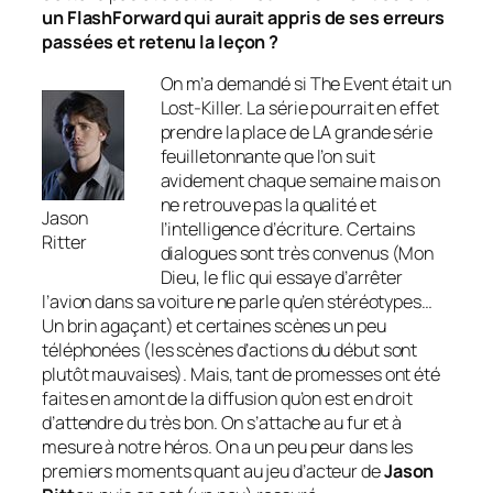
un FlashForward qui aurait appris de ses erreurs
passées et retenu la leçon ?
On m’a demandé si The Event était un
Lost-Killer. La série pourrait en effet
prendre la place de LA grande série
feuilletonnante que l’on suit
avidement chaque semaine mais on
ne retrouve pas la qualité et
Jason
l’intelligence d’écriture. Certains
Ritter
dialogues sont très convenus (Mon
Dieu, le flic qui essaye d’arrêter
l’avion dans sa voiture ne parle qu’en stéréotypes…
Un brin agaçant) et certaines scènes un peu
téléphonées (les scènes d’actions du début sont
plutôt mauvaises). Mais, tant de promesses ont été
faites en amont de la diffusion qu’on est en droit
d’attendre du très bon. On s’attache au fur et à
mesure à notre héros. On a un peu peur dans les
premiers moments quant au jeu d’acteur de
Jason