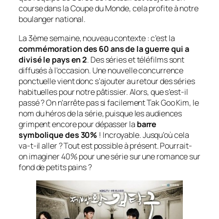
course dans la Coupe du Monde, cela profite à notre
boulanger national.
La 3ème semaine, nouveau contexte : c’est la
commémoration des 60 ans de la guerre qui a
divisé le pays en 2
. Des séries et téléfilms sont
diffusés à l’occasion. Une nouvelle concurrence
ponctuelle vient donc s’ajouter au retour des séries
habituelles pour notre pâtissier. Alors, que s’est-il
passé ? On n’arrête pas si facilement Tak Goo Kim, le
nom du héros de la série, puisque les audiences
grimpent encore pour dépasser la
barre
symbolique des 30%
! Incroyable. Jusqu’où cela
va-t-il aller ? Tout est possible à présent. Pourrait-
on imaginer 40% pour une série sur une romance sur
fond de petits pains ?