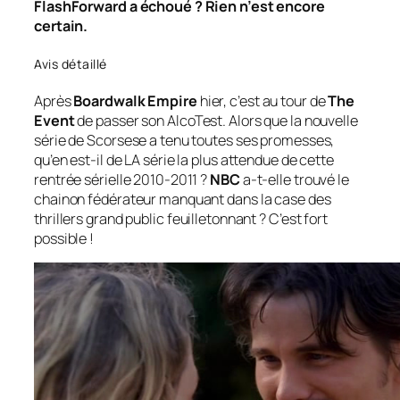
FlashForward a échoué ? Rien n’est encore
certain.
Avis détaillé
Après
Boardwalk Empire
hier, c’est au tour de
The
Event
de passer son AlcoTest. Alors que la nouvelle
série de Scorsese a tenu toutes ses promesses,
qu’en est-il de LA série la plus attendue de cette
rentrée sérielle 2010-2011 ?
NBC
a-t-elle trouvé le
chainon fédérateur manquant dans la case des
thrillers
grand public feuilletonnant ? C’est fort
possible !