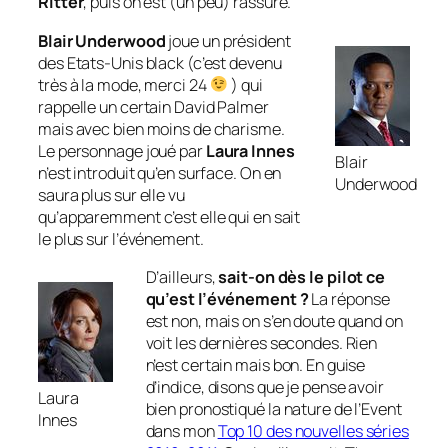
Ritter
, puis on est (un peu) rassuré.
Blair Underwood
joue un président
des Etats-Unis black (c’est devenu
très à la mode, merci 24
) qui
rappelle un certain David Palmer
mais avec bien moins de charisme.
Le personnage joué par
Laura Innes
Blair
n’est introduit qu’en surface. On en
Underwood
saura plus sur elle vu
qu’apparemment c’est elle qui en sait
le plus sur l’événement.
D’ailleurs,
sait-on dès le
pilot
ce
qu’est l’événement ?
La réponse
est non, mais on s’en doute quand on
voit les dernières secondes. Rien
n’est certain mais bon. En guise
d’indice, disons que je pense avoir
Laura
bien pronostiqué la nature de l’Event
Innes
dans mon
Top 10 des nouvelles séries