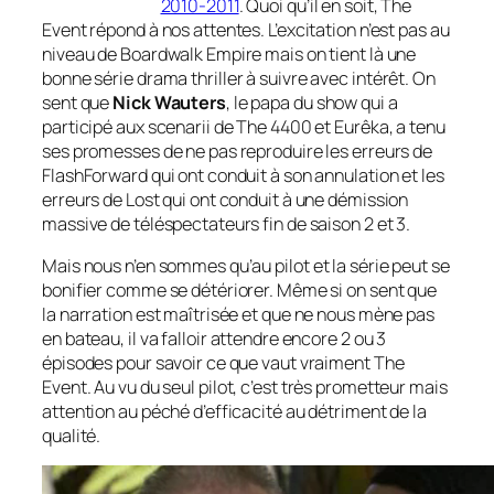
2010-2011
. Quoi qu’il en soit, The
Event répond à nos attentes. L’excitation n’est pas au
niveau de Boardwalk Empire mais on tient là une
bonne série
drama thriller
à suivre avec intérêt. On
sent que
Nick Wauters
, le papa du show qui a
participé aux scenarii de The 4400 et Eurêka, a tenu
ses promesses de ne pas reproduire les erreurs de
FlashForward qui ont conduit à son annulation et les
erreurs de Lost qui ont conduit à une démission
massive de téléspectateurs fin de saison 2 et 3.
Mais nous n’en sommes qu’au
pilot
et la série peut se
bonifier comme se détériorer. Même si on sent que
la narration est maîtrisée et que ne nous mène pas
en bateau, il va falloir attendre encore 2 ou 3
épisodes pour savoir ce que vaut vraiment The
Event. Au vu du seul
pilot
, c’est très prometteur mais
attention au péché d’efficacité au détriment de la
qualité.