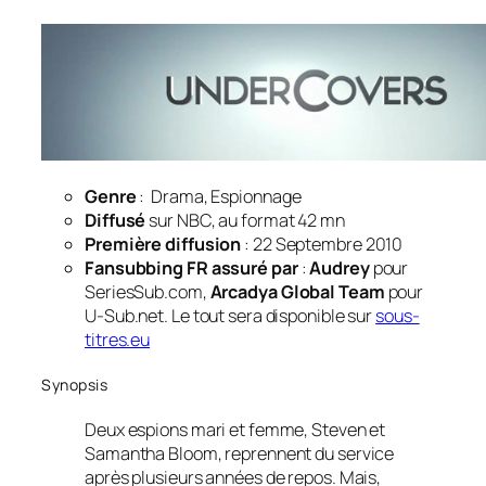
Genre
: Drama, Espionnage
Diffusé
sur NBC, au format 42 mn
Première diffusion
: 22 Septembre 2010
Fansubbing FR assuré par
:
Audrey
pour
SeriesSub.com,
Arcadya Global Team
pour
U-Sub.net. Le tout sera disponible sur
sous-
titres.eu
Synopsis
Deux espions mari et femme, Steven et
Samantha Bloom, reprennent du service
après plusieurs années de repos. Mais,