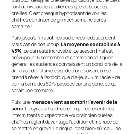
Sud pour désigner une série qui captive tout le pays,
tant au niveau des audiences que du bouche à
oreilles. C’est presque hypnotisant de voir les
chiffres continuer de grimper semaine après
semaine !
Puis jusqu’à fin août, les audiences redescendent.
Mais pas de beaucoup.
La moyenne se stabilise à
43%
, ce qui reste incroyable. Le
season final
est
prévu pour 16 septembre et comme on sait qu’en
général les audiences connaissent un bond lors de la
diffusion de l’ultime épisode d’une saison, on se
prend à rêver à l’exploit, que dis-je, au « miracle » de
voir la barre des 50% passées par une série, ce qui
serait une première.
Puis, une
menace vient assombrir l’avenir de la
série
. Le syndicat sud-coréen qui représente les
intermittents du spectacle voudrait bien que les
chaînes règlent davantage l’addition et menace de
se mettre en grève. Le risque, c’est bien-sûr celui de