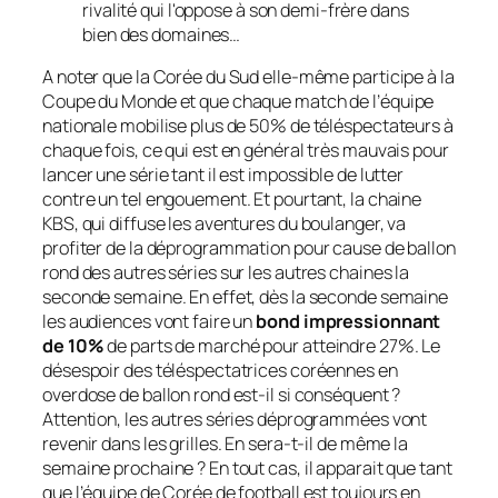
rivalité qui l'oppose à son demi-frère dans
bien des domaines…
A noter que la Corée du Sud elle-même participe à la
Coupe du Monde et que chaque match de l’équipe
nationale mobilise plus de 50% de téléspectateurs à
chaque fois, ce qui est en général très mauvais pour
lancer une série tant il est impossible de lutter
contre un tel engouement. Et pourtant, la chaine
KBS, qui diffuse les aventures du boulanger, va
profiter de la déprogrammation pour cause de ballon
rond des autres séries sur les autres chaines la
seconde semaine. En effet, dès la seconde semaine
les audiences vont faire un
bond impressionnant
de 10%
de parts de marché pour atteindre 27%. Le
désespoir des téléspectatrices coréennes en
overdose de ballon rond est-il si conséquent ?
Attention, les autres séries déprogrammées vont
revenir dans les grilles. En sera-t-il de même la
semaine prochaine ? En tout cas, il apparait que tant
que l’équipe de Corée de football est toujours en