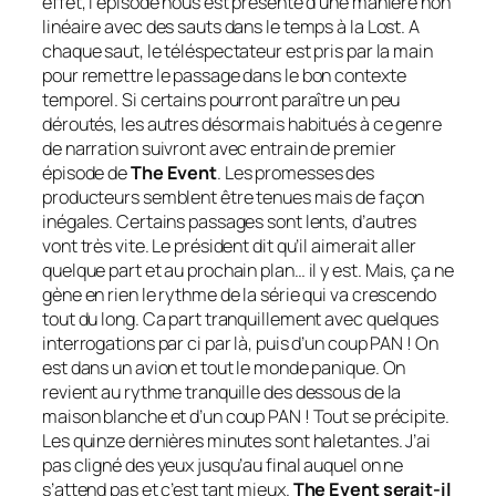
effet, l’épisode nous est présenté d’une manière non
linéaire avec des sauts dans le temps à la Lost. A
chaque saut, le téléspectateur est pris par la main
pour remettre le passage dans le bon contexte
temporel. Si certains pourront paraître un peu
déroutés, les autres désormais habitués à ce genre
de narration suivront avec entrain de premier
épisode de
The Event
. Les promesses des
producteurs semblent être tenues mais de façon
inégales. Certains passages sont lents, d’autres
vont très vite. Le président dit qu’il aimerait aller
quelque part et au prochain plan… il y est. Mais, ça ne
gène en rien le rythme de la série qui va crescendo
tout du long. Ca part tranquillement avec quelques
interrogations par ci par là, puis d’un coup PAN ! On
est dans un avion et tout le monde panique. On
revient au rythme tranquille des dessous de la
maison blanche et d’un coup PAN ! Tout se précipite.
Les quinze dernières minutes sont haletantes. J’ai
pas cligné des yeux jusqu’au final auquel on ne
s’attend pas et c’est tant mieux.
The Event serait-il